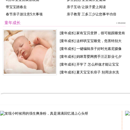
带宝宝踏春去
亲子互动 让孩子爱上阅读
春节亲子游注意5大事项
亲子教育 三多三少让您事半功倍
童年成长
[
童年成长
]
家有宝贝变胖，很可能跟睡觉有
[
童年成长
]
这样哄宝宝睡觉，危害特别大
[
童年成长
]
一键编辑亲子好时光索尼摄像
[
童年成长
]
妈咪育婴网携手汪正影业七夕
[
童年成长
]
开学了 怎么样做才能让宝宝
[
童年成长
]
夏天宝宝长痱子 别用凉水洗
家有宝贝变胖，很可能跟睡觉有关
系