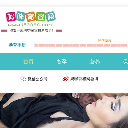
怀孕阶段
孕育手册
首页
备孕
营养
保
准备怀孕
微信公众号
备孕注意事项
生男生女
妈咪育婴网微博