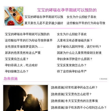
宝宝的哮喘在孕早期就可以预防的
宝宝的哮喘在孕早期就可以预
女生为什么招蚊子喜欢
防的
夏天新生儿是不是穿越少越好
这些貌似平常的行为却会导致
卵巢早衰
宝宝的哮喘在孕早期就可以预防的
女生为什么招蚊子喜欢
这些貌似平常的行为却会导致卵巢早
儿童有没有必要做磁共振？
女性朋友常做噩梦是因为……
孩子被幼儿园同学咬，该打针吗？
尿床的危害竟然有这么严重
国家为什么让儿童禁用柴胡注射液
宝宝黄疸怎么退？
孕妇身体浮肿是什么原因？
孕妇容易上火，吃点啥好
宝宝反复发烧怎么办？
孕妇咳嗽怎么办？
得了这些病孕妇会早产
急救措施
[
急救措施
]
经常吃避孕药会怎么样？
[
急救措施
]
宝宝烫伤怎么处理？
[
急救措施
]
冬天宝宝烫伤的注意事项
[
急救措施
]
孩子吃东西不小心噎到怎么办？