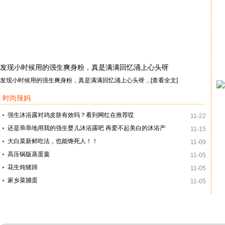
发现小时候用的强生爽身粉，真是满满回忆涌上心头呀
发现小时候用的强生爽身粉，真是满满回忆涌上心头呀
...
[查看全文]
时尚辣妈
强生沐浴露对鸡皮肤有效吗？看到网红在推荐哎
11-22
还是乖乖地用我的强生婴儿沐浴露吧 再爱不起美白的沐浴产
11-15
大白菜新鲜吃法，也能馋死人！！
11-09
高压锅版蒸蛋羹
11-05
花生炖猪蹄
11-05
家乡菜脯蛋
11-05