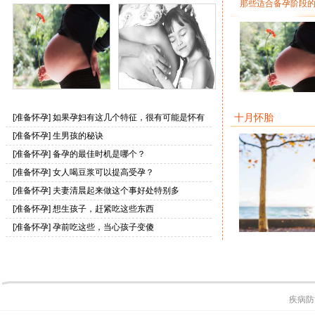
那些适合备孕阶段
如果孕妇有这几个特征，
生男孩的秘诀
如果孕妇有这几个
十月怀胎
[
准备怀孕
]
如果孕妇有这几个特征，很有可能是怀有
很有可能是怀有千金
有可能是怀有
[
准备怀孕
]
生男孩的秘诀
[
准备怀孕
]
备孕的最佳时机是哪个？
[
准备怀孕
]
女人喝豆浆可以提高受孕？
[
准备怀孕
]
夫妻清晨起来做这个事好处特别多
[
准备怀孕
]
想生孩子，赶紧吃这些东西
[
准备怀孕
]
孕前吃这些，当心孩子变傻
孕妇晚上多梦，多半
疾病防