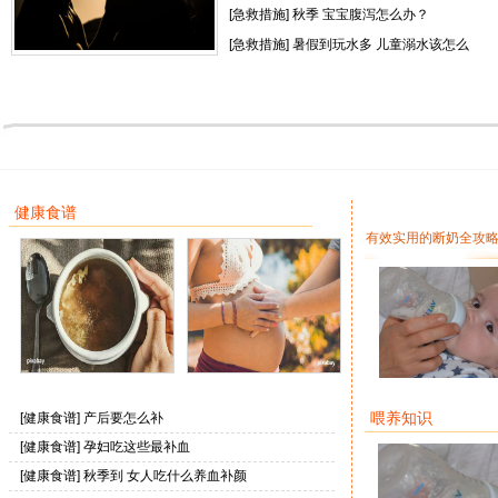
[
急救措施
]
秋季 宝宝腹泻怎么办？
[
急救措施
]
暑假到玩水多 儿童溺水该怎么
办？
经常吃避孕药会怎么样？
健康食谱
有效实用的断奶全攻
有效！
产后要怎么补
孕妇吃这些最补血
有效实用的断奶全
喂养知识
[
健康食谱
]
产后要怎么补
测绝对有效
[
健康食谱
]
孕妇吃这些最补血
[
健康食谱
]
秋季到 女人吃什么养血补颜