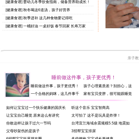
[
健康食谱
]
婴幼儿冬季饮食指南，储备营养助成长！
[
健康食谱
]
秋冬喝这6道汤，孩子好营养
[
健康食谱
]
秋季进补 这几种食物要记得吃
[
健康食谱
]
一桶好油 一桌好饭 春节回家 长寿万家
有效实用的断奶全攻
亲子教
睡前做这件事，孩子更优秀！
睡前做这件事，孩子更优秀！
孩子心理素质差？别担心，这
样培养就不会了！
一个合格的妈咪，这几件事千
家有宝贝变胖，很可能跟睡觉
万不要做
有关系
如何让宝宝过一个快乐健康的国庆长
听这个音乐 宝宝智商高
让宝宝自己睡觉 原来这么有讲究
太可怕了 这不是玩具是炸弹！
你敢这样让孩子过六一节吗
台湾宜兰海域余震规模5.5级 地震如
父母吵架伤的是孩子
3招帮宝宝排尿
6招帮宝宝拓展朋友圈
多些拥抱 宝宝成长更健康