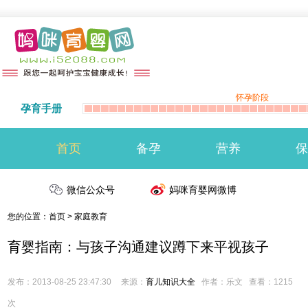
怀孕阶段
孕育手册
首页
备孕
营养
保
准备怀孕
微信公众号
备孕注意事项
生男生女
妈咪育婴网微博
您的位置：
首页
>
家庭教育
育婴指南：与孩子沟通建议蹲下来平视孩子
发布：2013-08-25 23:47:30
来源：
育儿知识大全
作者：乐文
查看：
1215
次