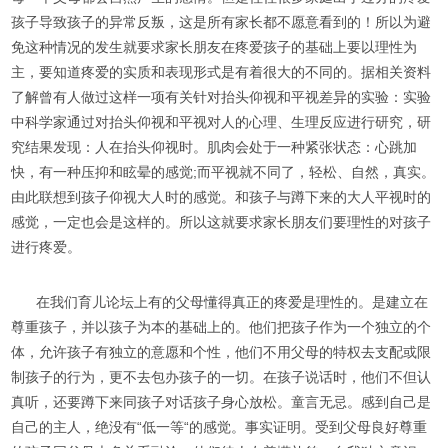
孩子导致孩子的异常反叛，这是所有家长都不愿意看到的！所以为避
免这种情况的发生就要求家长朋友在疼爱孩子的基础上要以理性为
主，要知道疼爱的实质和表现形式是有着很大的不同的。据相关资料
了解曾有人做过这样一项有关针对抬头仰视和平视差异的实验：实验
中科学家通过对抬头仰视和平视对人的心理、生理反应进行研究，研
究结果发现：人在抬头仰视时。肌肉会处于一种紧张状态：心跳加
快，有一种压抑和眩晕的感觉;而平视就不同了，轻松、自然，真实。
由此联想到孩子仰视大人时的感觉。和孩子与蹲下来的大人平视时的
感觉，一定也会是这样的。所以这就要求家长朋友们要理性的对孩子
进行疼爱。
在我们育儿论坛上有的父母懂得真正的疼爱是理性的。是建立在
尊重孩子，并以孩子为本的基础上的。他们把孩子作为一个独立的个
体，允许孩子有独立的意愿和个性，他们不用父母的特权去支配或限
制孩子的行为，更不去包办孩子的一切。在孩子说话时，他们不但认
真听，还要蹲下来同孩子对话孩子身心放松。童言无忌。感到自己是
自己的主人，绝没有“低一等“的感觉。事实证明。受到父母良好尊重