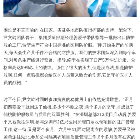
困难是不言而喻的,在国家、省及各地市防疫指挥部的支持、配合下,
尹文岭团队骨干、集团质量部副经理姜爱平带队指导一批做出口防护
服的工厂,转型生产符合中国标准的医用防护服。“刚开始生产的前两
天,每天会生产几千件不合格的防护服。我们的技术团队深入到每个车
间,对每条生产线进行监督、指导,终于在实现了日产5万件防护服、合
格率高达99%以上的战绩。顶住了很大的压力,但是没办法,那是防护
服啊,任何一点瑕疵都会给医护人员带来致命的伤害,它是守护医护人
员的战袍。”
时至今日,尹文岭对同时参加抗疫的稳健勇士们依然充满敬意。“正月
初四姜爱平就到达了仙桃,多少个不眠之夜,两个多月的坚守,才成就了
仙桃防护服数量与质量的双重胜利。”在深圳总部213项目启动后,姜爱
平又被派往深圳,参与深圳市2亿只医用护理口罩收储项目的驻厂管理
工作,这一待,又是两个多月。六月中旬,面对隔离衣的紧缺,姜爱平又被
紧急派往湖北,参加公司隔离衣项目质量管理工作,6个多月没有在家的