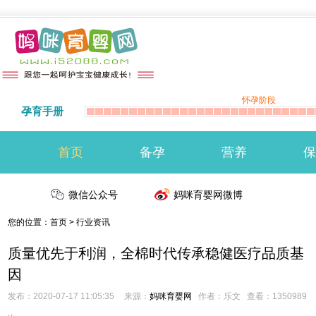
怀孕阶段
孕育手册
首页
备孕
营养
保
准备怀孕
微信公众号
备孕注意事项
生男生女
妈咪育婴网微博
您的位置：
首页
>
行业资讯
质量优先于利润，全棉时代传承稳健医疗品质基
因
发布：2020-07-17 11:05:35
来源：
妈咪育婴网
作者：乐文
查看：
1350989