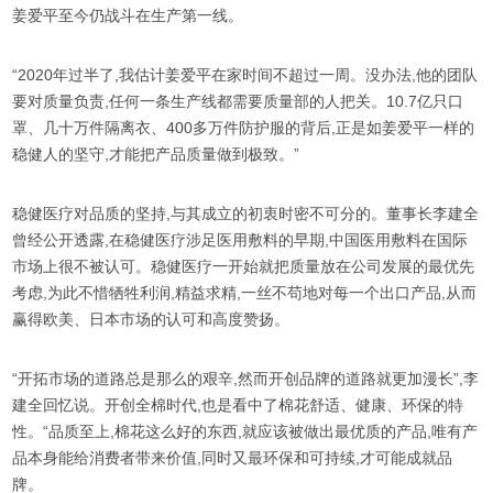
姜爱平至今仍战斗在生产第一线。
“2020年过半了,我估计姜爱平在家时间不超过一周。没办法,他的团队
要对质量负责,任何一条生产线都需要质量部的人把关。10.7亿只口
罩、几十万件隔离衣、400多万件防护服的背后,正是如姜爱平一样的
稳健人的坚守,才能把产品质量做到极致。”
稳健医疗对品质的坚持,与其成立的初衷时密不可分的。董事长李建全
曾经公开透露,在稳健医疗涉足医用敷料的早期,中国医用敷料在国际
市场上很不被认可。稳健医疗一开始就把质量放在公司发展的最优先
考虑,为此不惜牺牲利润,精益求精,一丝不苟地对每一个出口产品,从而
赢得欧美、日本市场的认可和高度赞扬。
“开拓市场的道路总是那么的艰辛,然而开创品牌的道路就更加漫长”,李
建全回忆说。开创全棉时代,也是看中了棉花舒适、健康、环保的特
性。“品质至上,棉花这么好的东西,就应该被做出最优质的产品,唯有产
品本身能给消费者带来价值,同时又最环保和可持续,才可能成就品
牌。