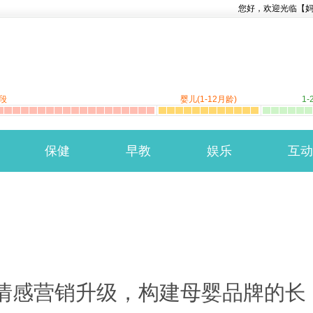
您好，欢迎光临【
段
婴儿(1-12月龄)
1-
保健
早教
娱乐
互动
：情感营销升级，构建母婴品牌的长