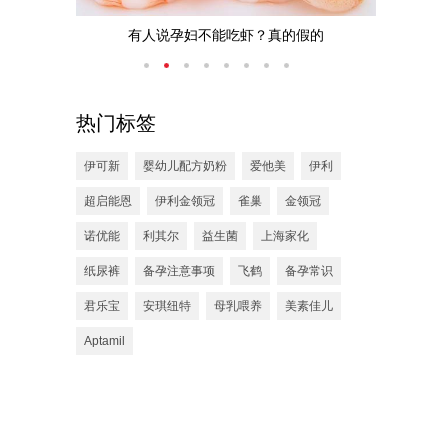
？
有人说孕妇不能吃虾？真的假的
宝
热门标签
伊可新
婴幼儿配方奶粉
爱他美
伊利
超启能恩
伊利金领冠
雀巢
金领冠
诺优能
利其尔
益生菌
上海家化
纸尿裤
备孕注意事项
飞鹤
备孕常识
君乐宝
安琪纽特
母乳喂养
美素佳儿
Aptamil