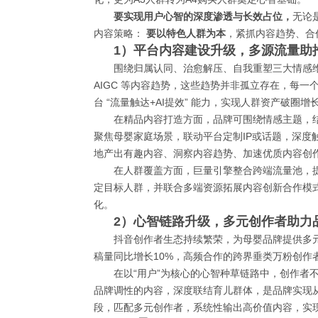
要实现用户心智的深度渗透与长效占位，
无论
内容策略：
要以特色人群为本
，紧抓内容趋势、合
1）平台内容建设升级，多源流量助
围绕归属认同、治愈解压、自我重塑三大情感
AIGC 等内容趋势，这些趋势并非孤立存在，每
台 “流量触达+AI提效” 能力，实现人群资产破圈增
在精品内容打造方面，品牌可围绕情感主题，
聚焦母婴家庭场景，联动平台定制IP或话题，深度
地产出有趣内容、洞察内容趋势、加速优质内容创
在人群覆盖方面，巨量引擎整合跨端流量池，
定目标人群，并联合多端资源拓展内容创新合作模
化。
2）心智链路升级，多元创作者助力品牌
抖音创作者生态持续繁荣，为母婴品牌提供多元
稿量同比增长10%，高频合作的跨界垂类万粉创作
在以“用户”为核心的心智种草链路中，创作者
品牌调性的内容，深度联结育儿群体，是品牌实现
段，匹配多元创作者，系统性输出高价值内容，实