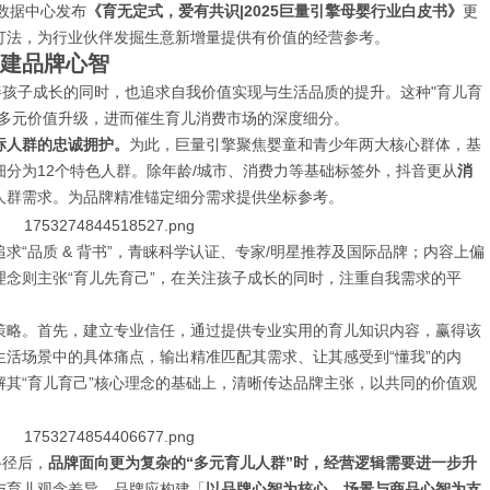
业数据中心发布
《育无定式，爱有共识|2025巨量引擎母婴行业白皮书》
更
打法，为行业伙伴发掘生意新增量提供有价值的经营参考。
构建品牌心智
伴孩子成长的同时，也追求自我价值实现与生活品质的提升。这种"育儿育
向多元价值升级，进而催生育儿消费市场的深度细分。
标人群的忠诚拥护。
为此，巨量引擎聚焦婴童和青少年两大核心群体，基
分为12个特色人群。除年龄/城市、消费力等基础标签外，抖音更从
消
人群需求。为品牌精准锚定细分需求提供坐标参考。
求“品质 & 背书”，青睐科学认证、专家/明星推荐及国际品牌；内容上偏
念则主张“育儿先育己”，在关注孩子成长的同时，注重自我需求的平
策略。首先，建立专业信任，通过提供专业实用的育儿知识内容，赢得该
活场景中的具体痛点，输出精准匹配其需求、让其感受到“懂我”的内
其“育儿育己”核心理念的基础上，清晰传达品牌主张，以共同的价值观
路径后，
品牌面向更为复杂的“多元育儿人群”时，经营逻辑需要进一步升
与育儿观念差异，品牌应构建「
以品牌心智为核心，场景与商品心智为支