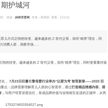
期护城河
38
来源：
妈咪育婴网
作者：果果妈
查看：
1211次
育儿方式正悄然转变。越来越多的 Z 世代父母，崇尚“精养”理念，同
费人群，洞察市场......
悄然转变。越来越多的 Z 世代父母，崇尚“精养”理念，同时更看重对孩
变化，
7月23日巨量引擎母婴行业举办“以爱为穹 智育新章——2025 巨
营销重点：品牌需要理解育儿人群的心智需求，通过
打造精品情感内容、搭
智，
与用户培育深度信任，形成品牌价值与业绩相互促进的正循环，从而