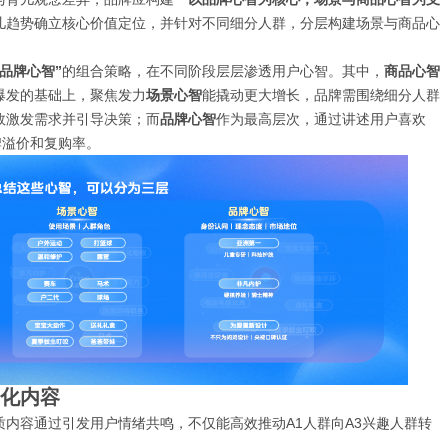
儿趋势确立核心价值定位，并针对不同细分人群，分层构建场景与商品心
产后出现乳房下垂怎么办
品牌心智”
的组合策略，在不同阶段层层渗透用户心智。其中，
商品心智
爆发的基础上，聚焦发力
场景心智
能撬动更大增长，品牌需围绕细分人群
效激发需求并引导决策；而
品牌心智
作为最高层次，通过讲述用户喜欢
牌溢价和复购率。
品化内容
质内容通过引发用户情绪共鸣，不仅能高效推动A1人群向A3兴趣人群转