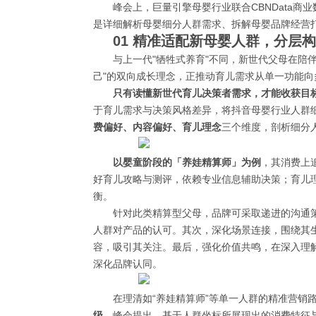
峰会上，巨量引擎母婴行业联合CBNData商
是详细解析母婴细分人群需求、拆解母婴品牌经营
01 精准适配新母婴人群，分层
与上一代"牺牲式养育"不同，新世代父母在陪
己"的双向成长理念，正推动育儿需求从单一功能
只有读懂新世代育儿决策者需求，才能收获目
于育儿需求与决策风格差异，将抖音母婴行业人群细
费偏好、内容偏好、育儿理念
三个维度，剖析细分
以婴童阶段的「养娃精算师」为例
，其消费上追
好育儿攻略与测评，依赖专业信息辅助决策；育儿理
衡。
针对此类精算型父母，品牌可采取递进的沟通
人群对产品的认可。其次，深化场景连接，围绕其生
容，吸引其关注。最后，强化价值共鸣，在深入理解
深化品牌认同。
在理清如“养娃精算师”等单一人群的精准营销
级。
峰会提出，基于人群坐标所展现出的消费特征