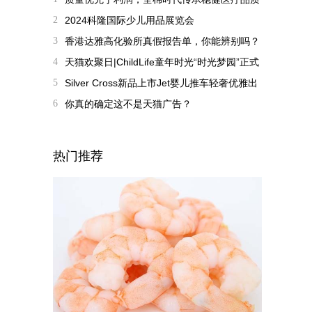
基因
2
2024科隆国际少儿用品展览会
（Kind+Jugend）开幕
3
香港达雅高化验所真假报告单，你能辨别吗？
4
天猫欢聚日|ChildLife童年时光“时光梦园”正式
开园，邓莎“明星园
5
Silver Cross新品上市Jet婴儿推车轻奢优雅出
行
6
你真的确定这不是天猫广告？
热门推荐