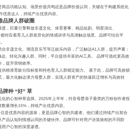
是商品功能认知、场景价值共鸣还是品牌价值认同，关键在于构建系统化
作优质达人，持续产出优质内容。
推品牌人群破圈
维度，巨量引擎释放非遗文化、体育赛事、精品短剧、明星演出、
一个都对应着育儿人群差异化的情感诉求与高潜触达场景。品牌可结合平
长。
结合非遗文化、潮流音乐节等泛娱乐内容，广泛触达A1人群，提升声量；
触达、转化兴趣人群。同时，平台提供丰富的AI工具。 品牌可借此更高效
作，提升营销效率。
提供精准育龄分段标签和特色育儿人群锁定能力。 基于此，品牌可高效锁
式，最大化触达潜力母婴人群，实现人群资产的快速跃迁增长与高效转
种 “好” 草
化的心智种草选择。2025年上半年，抖音母婴亲子垂类的万粉创作者投
者数量增长15%，持续产出优质内容。
不仅是优质内容的源泉，更是品牌心智的共建者。他们通过持续产出契合
从产品认知到情感认同的关键伙伴。品牌可针对用户决策旅程的不同阶
现用户心智的深度渗透。