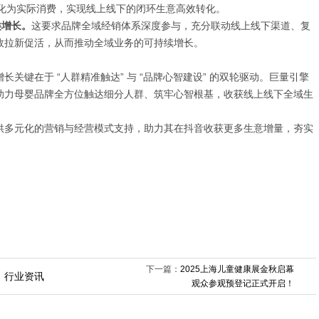
转化为实际消费，实现线上线下的闭环生意高效转化。
类增长。
这要求品牌全域经销体系深度参与，充分联动线上线下渠道、复
效拉新促活，从而推动全域业务的可持续增长。
关键在于 “人群精准触达” 与 “品牌心智建设” 的双轮驱动。巨量引擎
助力母婴品牌全方位触达细分人群、筑牢心智根基，收获线上线下全域生
供多元化的营销与经营模式支持，助力其在抖音收获更多生意增量，夯实
下一篇：
2025上海儿童健康展金秋启幕
行业资讯
观众参观预登记正式开启！