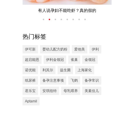
？
有人说孕妇不能吃虾？真的假的
宝
热门标签
伊可新
婴幼儿配方奶粉
爱他美
伊利
超启能恩
伊利金领冠
雀巢
金领冠
诺优能
利其尔
益生菌
上海家化
纸尿裤
备孕注意事项
飞鹤
备孕常识
君乐宝
安琪纽特
母乳喂养
美素佳儿
Aptamil