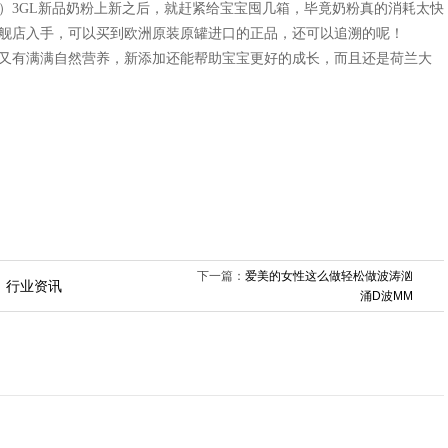
兰牛栏）3GL新品奶粉上新之后，就赶紧给宝宝囤几箱，毕竟奶粉真的消耗太快
海外旗舰店入手，可以买到欧洲原装原罐进口的正品，还可以追溯的呢！
既清淡又有满满自然营养，新添加还能帮助宝宝更好的成长，而且还是荷兰大
下一篇：
爱美的女性这么做轻松做波涛汹
行业资讯
涌D波MM