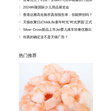
基因
2
2024科隆国际少儿用品展览会
（Kind+Jugend）开幕
3
香港达雅高化验所真假报告单，你能辨别吗？
4
天猫欢聚日|ChildLife童年时光“时光梦园”正式
开园，邓莎“明星园
5
Silver Cross新品上市Jet婴儿推车轻奢优雅出
行
6
你真的确定这不是天猫广告？
热门推荐