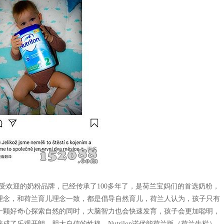
兰非常受欢迎的奶粉品牌，已经传承了100多年了，是荷兰宝妈们的首选奶粉，
理念，和荷兰育儿理念一致，都是倡导自然育儿，荷兰人认为，孩子只有
一颗好奇心探索自然的同时，大脑智力也会快速发育，孩子会更加聪明，
了乐观开朗、胆大自信的性格。Nutrilon诺优能荷兰版（荷兰牛栏）