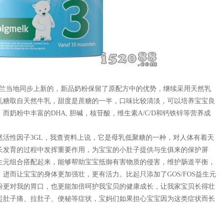
是与荷兰当地同步上新的，新品奶粉保留了原配方中的优势，继续采用天然乳
乳糖取自天然牛乳，甜度是蔗糖的一半，口味比较清淡，可以培养宝宝良
奶粉中丰富的DHA, 胆碱，核苷酸，维生素A/C/D和钙铁锌等营养成
活性因子3GL，我查资料上说，它是母乳低聚糖的一种，对人体有着天
长发育的过程中发挥重要作用，为宝宝的小肚子提供与生俱来的保护屏
S益生元组合搭配起来，能够帮助宝宝抵御有害物质的侵害，维护肠道平衡，
进而让宝宝的身体更加强壮，更有活力。比起只添加了GOS/FOS益生元
粉更对我的胃口，也更能加倍呵护我宝贝的健康成长，让我家宝贝长得壮
起肚子痛、拉肚子、便秘等症状，宝妈们如果担心宝宝因为这类症状而长