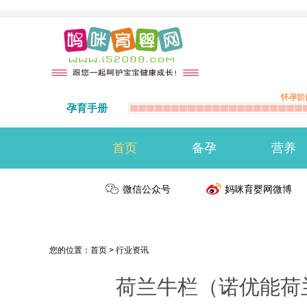
怀孕阶
孕育手册
首页
备孕
营养
准备怀孕
微信公众号
备孕注意事项
生男生女
妈咪育婴网微博
您的位置：
首页
>
行业资讯
荷兰牛栏（诺优能荷