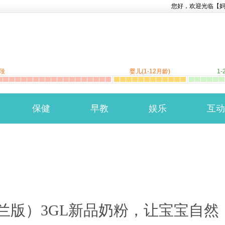
您好，欢迎光临【
段
婴儿(1-12月龄)
1-
保健
早教
娱乐
互动
兰版）3GL新品奶粉，让宝宝自然