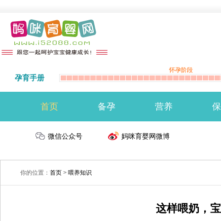
怀孕阶段
孕育手册
首页
备孕
营养
保
准备怀孕
微信公众号
备孕注意事项
生男生女
妈咪育婴网微博
你的位置：
首页
>
喂养知识
这样喂奶，宝