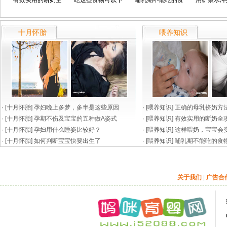
有效实用的断奶全
吃这些食物可以下
哺乳期不能吃的食
用矿泉水冲
十月怀胎
喂养知识
· [
十月怀胎
]
孕妇晚上多梦，多半是这些原因
· [
喂养知识
]
正确的母乳挤奶方
· [
十月怀胎
]
孕期不伤及宝宝的五种做A姿式
· [
喂养知识
]
有效实用的断奶全
· [
十月怀胎
]
孕妇用什么睡姿比较好？
效
· [
喂养知识
]
这样喂奶，宝宝会
· [
十月怀胎
]
如何判断宝宝快要出生了
· [
喂养知识
]
哺乳期不能吃的食
关于我们
|
广告合