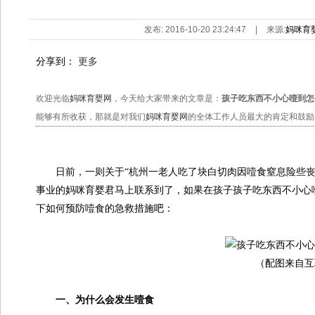
发布: 2016-10-20 23:24:47
|
来源:
妈咪育
分享到：
更多
欢迎光临
妈咪育婴网
，今天给大家带来的文章是：
孩子吃东西不小心噎到怎
能够有所收获，那就是对我们
妈咪育婴网
的全体工作人员最大的肯定和鼓励
日前，一则关于“杭州一老人吃了块白切肉因噎食窒息险些丧
事业的妈咪育婴君马上联系到了，如果在孩子孩子吃东西不小心
下如何预防噎食的急救措施吧：
（配图来自互
一、为什么会发生噎食