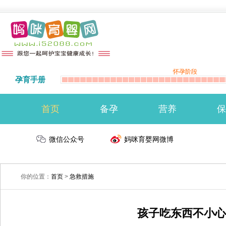
怀孕阶段
孕育手册
首页
备孕
营养
保
准备怀孕
微信公众号
备孕注意事项
生男生女
妈咪育婴网微博
你的位置：
首页
>
急救措施
孩子吃东西不小心