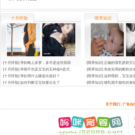
十月怀胎
喂养知识
· [
十月怀胎
]
孕妇晚上多梦，多半是这些原因
· [
喂养知识
]
正确的母乳挤奶方
· [
十月怀胎
]
孕期不伤及宝宝的五种做A姿式
· [
喂养知识
]
有效实用的断奶全
· [
十月怀胎
]
孕妇用什么睡姿比较好？
效
· [
喂养知识
]
这样喂奶，宝宝会
· [
十月怀胎
]
如何判断宝宝快要出生了
· [
喂养知识
]
哺乳期不能吃的食
关于我们
|
广告合