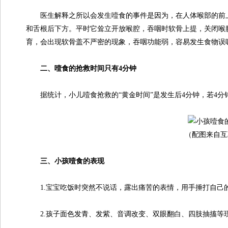
医生解释之所以会发生噎食的事件是因为，在人体喉部的前上
和舌根后下方。平时它耸立开放喉腔，吞咽时软骨上提，关闭喉
育，会出现软骨盖不严密的现象，吞咽功能弱，容易发生食物误
二、噎食的抢救时间只有4分钟
据统计，小儿噎食抢救的“黄金时间”是发生后4分钟，若4分
（配图来自互
三、小孩噎食的表现
1.宝宝吃饭时突然不说话，露出痛苦的表情，用手捶打自己
2.孩子面色发青、发紫、音调改变、双眼翻白、四肢抽搐等